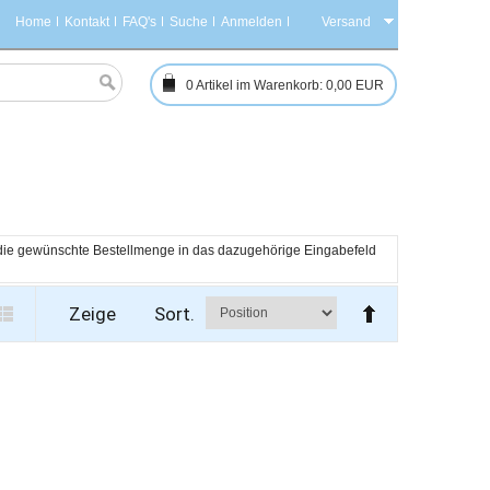
Home
Kontakt
FAQ's
Suche
Anmelden
Versand
0
Artikel im Warenkorb:
0,00 EUR
h die gewünschte Bestellmenge in das dazugehörige Eingabefeld 
Zeige
Sort.