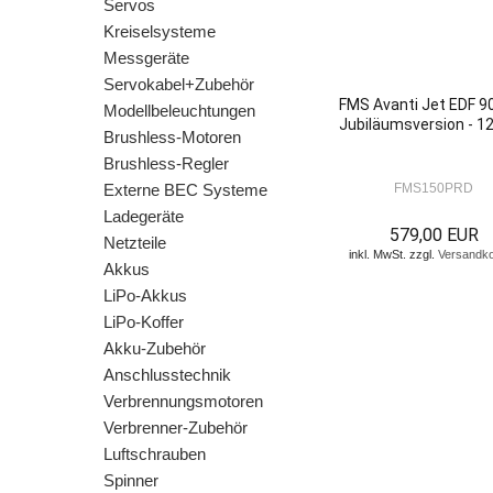
Servos
Kreiselsysteme
Messgeräte
Servokabel+Zubehör
FMS Avanti Jet EDF 9
Modellbeleuchtungen
Jubiläumsversion - 1
Brushless-Motoren
Brushless-Regler
Externe BEC Systeme
FMS150PRD
Ladegeräte
579,00 EUR
Netzteile
inkl. MwSt. zzgl.
Versandk
Akkus
LiPo-Akkus
LiPo-Koffer
Akku-Zubehör
Anschlusstechnik
Verbrennungsmotoren
Verbrenner-Zubehör
Luftschrauben
Spinner