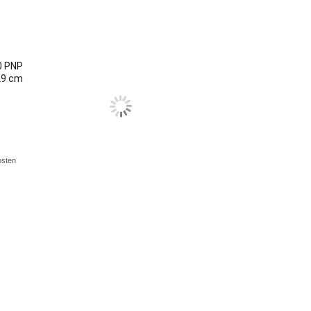
0 PNP
29 cm
osten