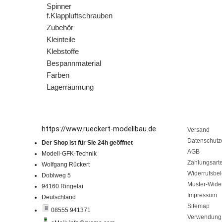
Spinner
f.Klappluftschrauben
Zubehör
Kleinteile
Klebstoffe
Bespannmaterial
Farben
Lagerräumung
https://www.rueckert-modellbau.de
Versand
Datenschutz
Der Shop ist für Sie 24h geöffnet
AGB
Modell-GFK-Technik
Zahlungsart
Wolfgang Rückert
Widerrufsbe
Doblweg 5
Muster-Wider
94160 Ringelai
Impressum
Deutschland
Sitemap
08555 941371
Verwendung 