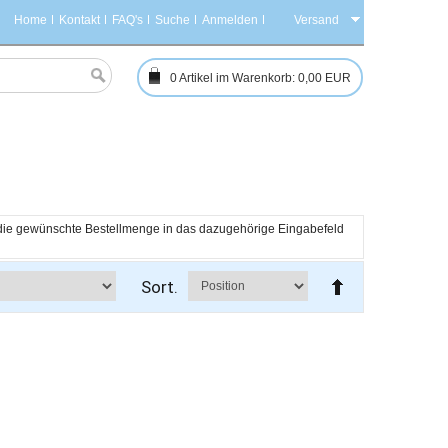
Home
Kontakt
FAQ's
Suche
Anmelden
Versand
0
Artikel im Warenkorb:
0,00 EUR
h die gewünschte Bestellmenge in das dazugehörige Eingabefeld 
Sort.