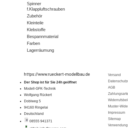
Spinner
f.Klappluftschrauben
Zubehör
Kleinteile
Klebstoffe
Bespannmaterial
Farben
Lagerräumung
https://www.rueckert-modellbau.de
Versand
Datenschutz
Der Shop ist für Sie 24h geöffnet
AGB
Modell-GFK-Technik
Zahlungsart
Wolfgang Rückert
Widerrufsbe
Doblweg 5
Muster-Wider
94160 Ringelai
Impressum
Deutschland
Sitemap
08555 941371
Verwendung 