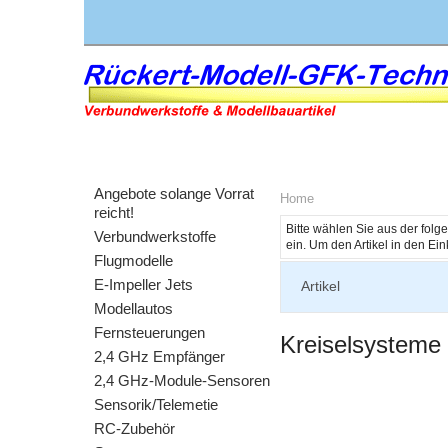
Angebote solange Vorrat
Home
reicht!
Bitte wählen Sie aus der fol
Verbundwerkstoffe
Flugmodelle
E-Impeller Jets
Artikel
Modellautos
Fernsteuerungen
Kreiselsysteme
2,4 GHz Empfänger
2,4 GHz-Module-Sensoren
Sensorik/Telemetie
RC-Zubehör